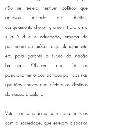
não se reeleja nenhum político que 
aprovou retirada de direitos, 
congelamento d e o r ç ame n t o p a r a 
s a ú d e e educação, entrega do 
patrimônio do pré-sal, cujo planejamento 
era para garantir o futuro da nação 
brasileira. Observar qual foi os 
posicionamento dos partidos políticos nas 
questões chaves que afetam os destinos 
da nação brasileira.
Votar em candidatos com compromissos 
com a sociedade, que estejam dispostos 