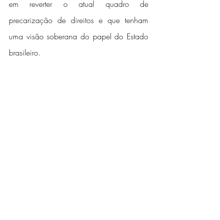
em reverter o atual quadro de 
precarização de direitos e que tenham 
uma visão soberana do papel do Estado 
brasileiro.
Nesse 3º Encontro Nacional dos 
Papeleiros o SINPACEL foi representado 
pelos dirigentes: Walter Fogaça, Renato 
Maia, Ernani Peixoto, Leandro Jacobsen e 
Antonio da Silveira.