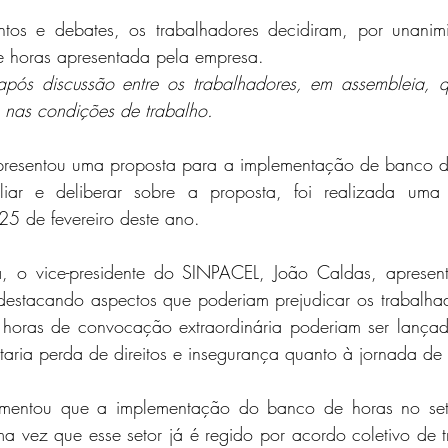
tos e debates, os trabalhadores decidiram, por unanimid
 horas apresentada pela empresa.
pós discussão entre os trabalhadores, em assembleia, q
 nas condições de trabalho.
presentou uma proposta para a implementação de banco d
liar e deliberar sobre a proposta, foi realizada uma 
25 de fevereiro deste ano.
, o vice-presidente do SINPACEL, João Caldas, apresento
estacando aspectos que poderiam prejudicar os trabalhado
s horas de convocação extraordinária poderiam ser lança
taria perda de direitos e insegurança quanto à jornada de 
mentou que a implementação do banco de horas no set
ma vez que esse setor já é regido por acordo coletivo de tr