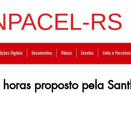
NPACEL-RS
dições Digitais
Documentos
Vídeos
Eventos
Links e Parceiros
horas proposto pela Sant