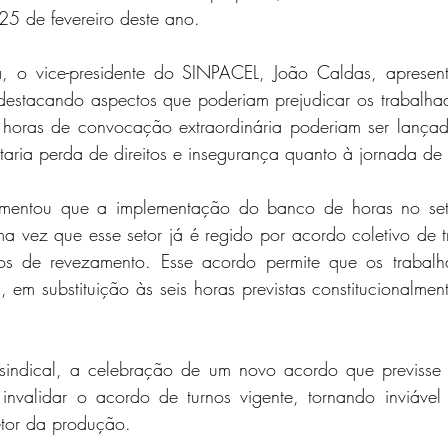
25 de fevereiro deste ano.
, o vice-presidente do SINPACEL, João Caldas, apresento
estacando aspectos que poderiam prejudicar os trabalhado
s horas de convocação extraordinária poderiam ser lança
taria perda de direitos e insegurança quanto à jornada de 
mentou que a implementação do banco de horas no set
ma vez que esse setor já é regido por acordo coletivo de tr
ptos de revezamento. Esse acordo permite que os trabal
, em substituição às seis horas previstas constitucionalment
sindical, a celebração de um novo acordo que previsse 
 invalidar o acordo de turnos vigente, tornando inviável
tor da produção.