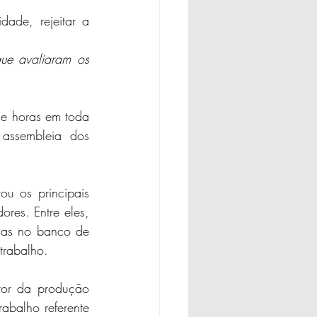
ade, rejeitar a 
ue avaliaram os 
e horas em toda 
assembleia dos 
u os principais 
res. Entre eles, 
das no banco de 
trabalho.
or da produção 
abalho referente 