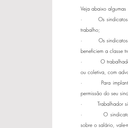
Veja abaixo algumas r
·         Os sindicat
trabalho;
·         Os sindicat
beneficiem a classe t
·         O trabalhado
ou coletiva, com adv
·         Para impla
permissão do seu sind
·         Trabalhador 
·         O sindicat
sobre o salário, vale