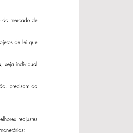
ão do mercado de 
jetos de lei que 
, seja individual 
ão, precisam da 
hores reajustes 
monetários;