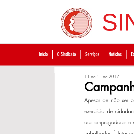
SI
Início
O Sindicato
Serviços
Notícias
E
11 de jul. de 2017
Campanha
Apesar de não ser ob
exercício de cidadani
aos empregadores e si
trabalhador. É lutar p