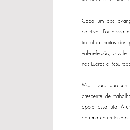
Cada um dos avanços
coletiva. Foi dessa 
trabalho muitas das 
vale-refeição, o vale-
nos Lucros e Resultado
Mas, para que um si
crescente de trabal
apoiar essa luta. A u
de uma corrente const