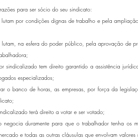
azões para ser sócio do seu sindicato:
os lutam por condições dignas de trabalho e pela ampliaç
os lutam, na esfera do poder público, pela aprovação de pro
rabalhadora;
r sindicalizado tem direito garantido a assistência jurídica
ogados especializados;
ntar o banco de horas, as empresas, por força da legislaç
icato;
sindicalizado terá direito a votar e ser votado;
o negocia duramente para que o trabalhador tenha os mel
-mercado e todas as outras cláusulas que envolvam valores 