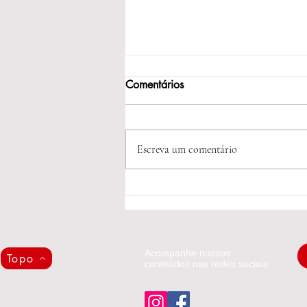
Comentários
Escreva um comentário
Plebiscito Popular por um
Brasil Mais Justo.
Acompanhe nossos
Topo
conteúdos nas redes sociais