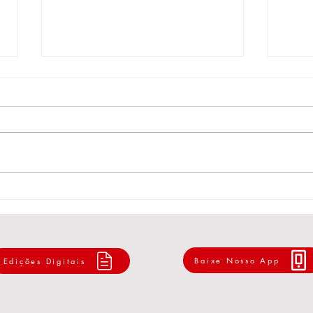
Vice-presidente do Sindicato
Fesp
assume a prefeitura de
do M
Guaíba.
Amér
revit
arge
Baixe Nosso App
Edições Digitais