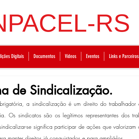
NPACEL-RS
dições Digitais
Documentos
Vídeos
Eventos
Links e Parceiros
 de Sindicalização.
rigatória, a sindicalização é um direito do trabalhador 
a. Os sindicatos são os legítimos representantes dos tra
ndicalizar-se significa participar de ações que valorizam 
ara manter direitos já conquistados e para ampliá-los.