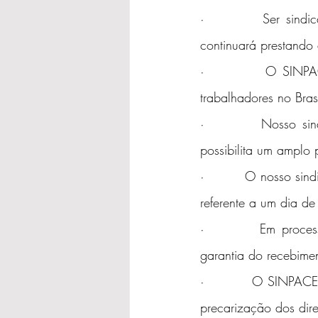
·         Ser sindic
continuará prestando 
·         O SINPACE
trabalhadores no Bras
·         Nosso sind
possibilita um amplo 
·         O nosso sin
referente a um dia de
·         Em process
garantia do recebimen
·         O SINPACEL
precarização dos direi