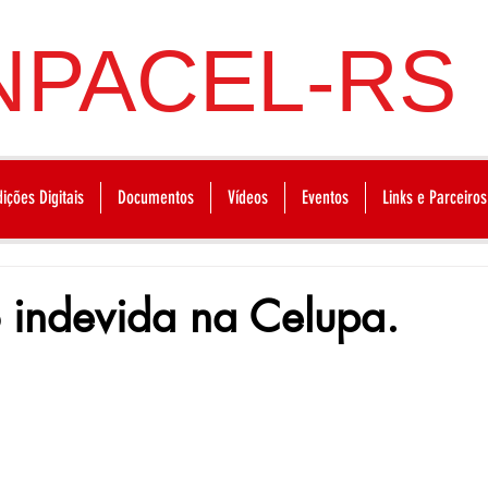
NPACEL-RS
dições Digitais
Documentos
Vídeos
Eventos
Links e Parceiros
 indevida na Celupa.