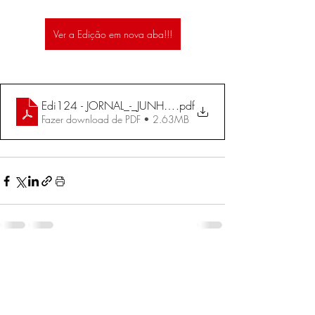
Ver a Edição em nova aba!!!
Edi124 - JORNAL_-_JUNHO_-_2016
.pdf
Fazer download de PDF • 2.63MB