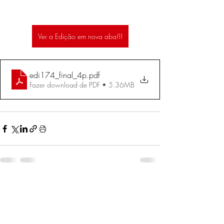
Ver a Edição em nova aba!!!
edi174_final_4p
.pdf
Fazer download de PDF • 5.36MB