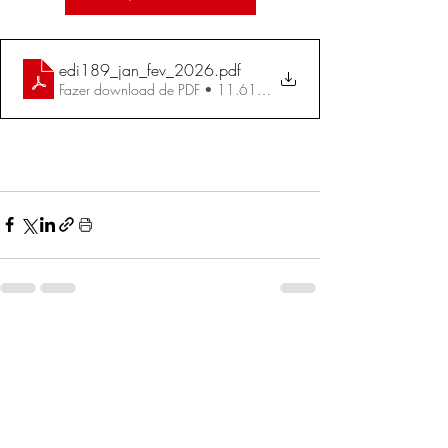
edi189_jan_fev_2026
.pdf
Fazer download de PDF • 11.61MB