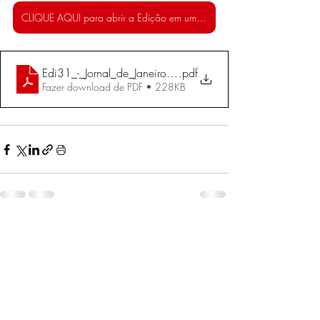
CLIQUE AQUI para abrir a Edição em uma nova aba!!
Edi31_-_Jornal_de_Janeiro_e_Fevereiro_2004
.pdf
Fazer download de PDF • 228KB