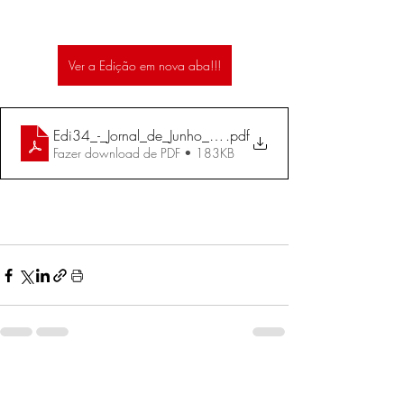
Ver a Edição em nova aba!!!
Edi34_-_Jornal_de_Junho_e_Julho_2004
.pdf
Fazer download de PDF • 183KB