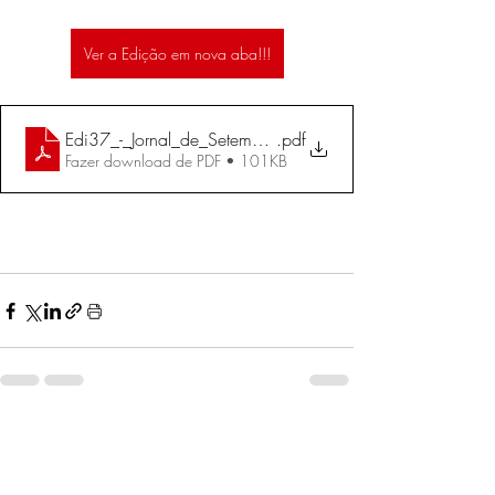
Ver a Edição em nova aba!!!
Edi37_-_Jornal_de_Setembro_de_2004
.pdf
Fazer download de PDF • 101KB