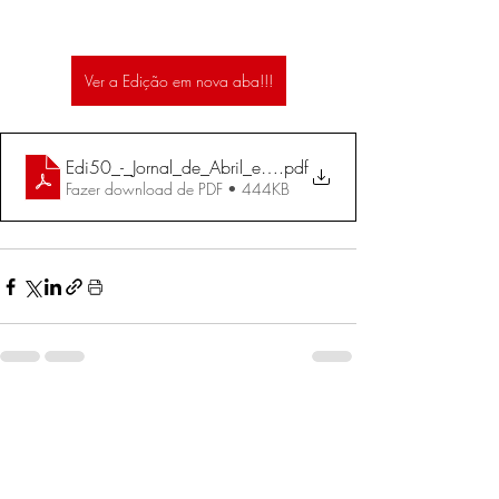
Ver a Edição em nova aba!!!
Edi50_-_Jornal_de_Abril_e_Maio_de_2006
.pdf
Fazer download de PDF • 444KB