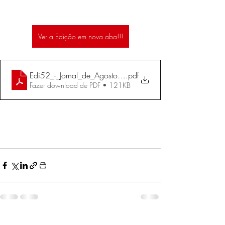
Ver a Edição em nova aba!!!
Edi52_-_Jornal_de_Agosto_e_Setembro_de_2006
.pdf
Fazer download de PDF • 121KB