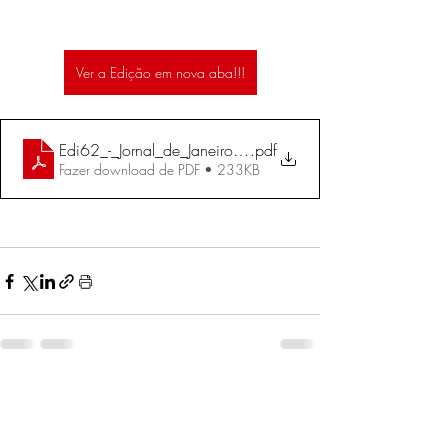
Ver a Edição em nova aba!!!
Edi62_-_Jornal_de_Janeiro_e_Fevereiro_de_2008
.pdf
Fazer download de PDF • 233KB