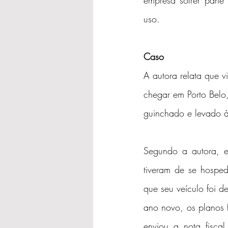
empresa sofrer pane
uso.
Caso
A autora relata que 
chegar em Porto Belo,
guinchado e levado 
Segundo a autora, e
tiveram de se hosped
que seu veículo foi 
ano novo, os planos f
enviou a nota fisca