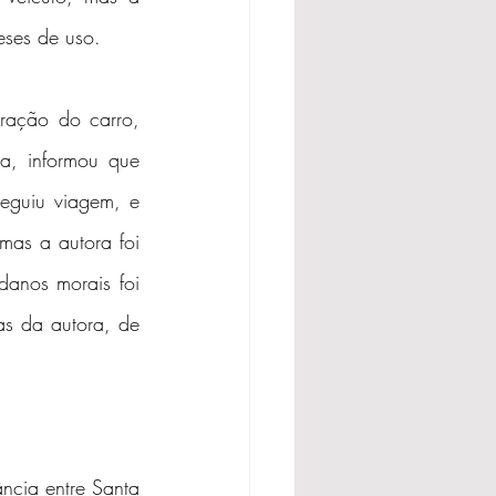
eses de uso.
ação do carro, 
, informou que 
guiu viagem, e 
as a autora foi 
nos morais foi 
s da autora, de 
cia entre Santa 