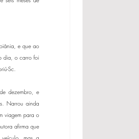
e seis meses de 
iânia, e que ao 
dia, o carro foi 
riú-Sc.
de dezembro, e 
s. Narrou ainda 
m viagem para o 
utora afirma que 
veículo, mas a 