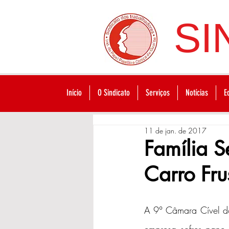
SI
Início
O Sindicato
Serviços
Notícias
E
11 de jan. de 2017
Família 
Carro Fru
A 9° Câmara Cível do