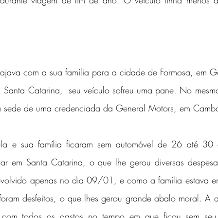
 durante viagem de fim de ano. O veículo tinha menos d
viajava com a sua família para a cidade de Formosa, em Go
 Santa Catarina,  seu veículo sofreu uma pane. No mesmo 
à sede de uma credenciada da General Motors, em Cambo
la e sua família ficaram sem automóvel de 26 até 30 
ar em Santa Catarina, o que lhe gerou diversas despesa
devolvido apenas no dia 09/01, e como a família estava e
oram desfeitos, o que lhes gerou grande abalo moral. A a
l com todos os gastos no tempo em que ficou sem seu 