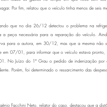
gar. Por fim, relatou que o veículo tinha menos de seis m
gando que no dia 26/12 detectou o problema na refriger
 a peça necessária para a reparação do veículo. Ainda
erva para a autora, em 30/12, mas que a mesma não se
te em 07/01, para informar que o veículo estava pronto, m
01. No Juízo do 1º Grau o pedido de indenização por da
ente. Porém, foi determinado o ressarcimento das despesa
nio Facchini Neto, relator do caso, destacou que a distân