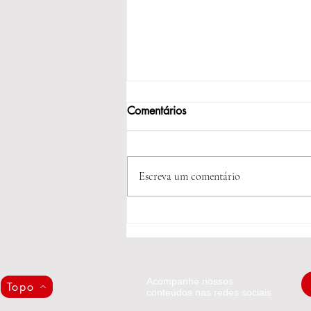
Comentários
Escreva um comentário
Estamos de olho: assédio
moral na Celupa.
Acompanhe nossos
Topo
conteúdos nas redes sociais