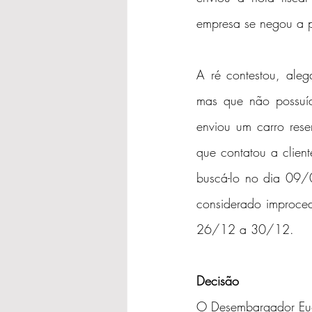
empresa se negou a pa
A ré contestou, ale
mas que não possuía
enviou um carro res
que contatou a clien
buscá-lo no dia 09/
considerado improced
26/12 a 30/12.
Decisão
O Desembargador Eugê