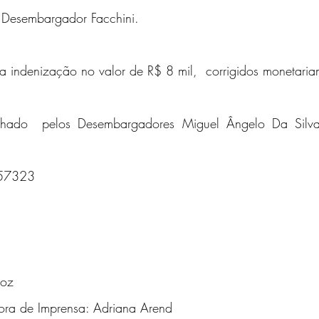
o Desembargador Facchini.
u a indenização no valor de R$ 8 mil,  corrigidos monetaria
hado  pelos Desembargadores Miguel Ângelo Da Silva
757323
hoz 
ora de Imprensa: Adriana Arend