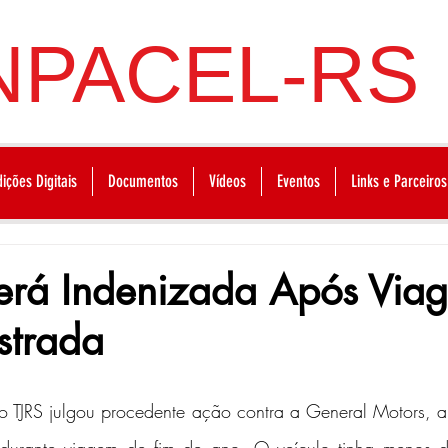
NPACEL-RS
dições Digitais
Documentos
Vídeos
Eventos
Links e Parceiros
Será Indenizada Após Via
strada
 TJRS julgou procedente ação contra a General Motors, a