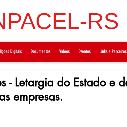
NPACEL-RS
dições Digitais
Documentos
Vídeos
Eventos
Links e Parceiros
cos - Letargia do Estado e 
as empresas.