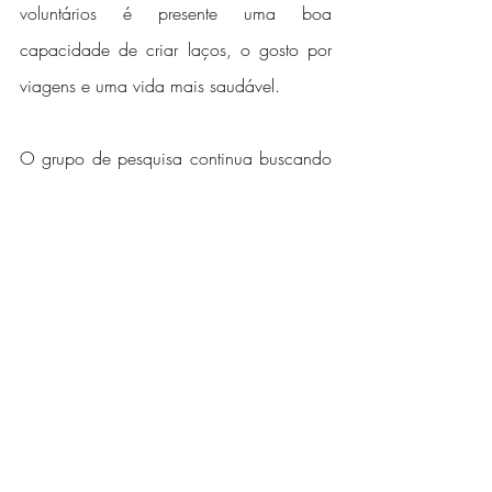
voluntários é presente uma boa 
capacidade de criar laços, o gosto por 
viagens e uma vida mais saudável.
O grupo de pesquisa continua buscando 
novos participantes para integrar o 
projeto. Quem tiver interesse deve enviar 
e-mail para memoriapucrs@gmail.com ou 
entrar em contato direto com o SINPACEL.