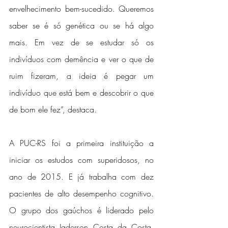
envelhecimento bem-sucedido. Queremos 
saber se é só genética ou se há algo 
mais. Em vez de se estudar só os 
indivíduos com demência e ver o que de 
ruim fizeram, a ideia é pegar um 
indivíduo que está bem e descobrir o que 
de bom ele fez”, destaca.
A PUC-RS foi a primeira instituição a 
iniciar os estudos com superidosos, no 
ano de 2015. E já trabalha com dez 
pacientes de alto desempenho cognitivo. 
O grupo dos gaúchos é liderado pelo 
neurocientista Jaderson Costa da Costa, 