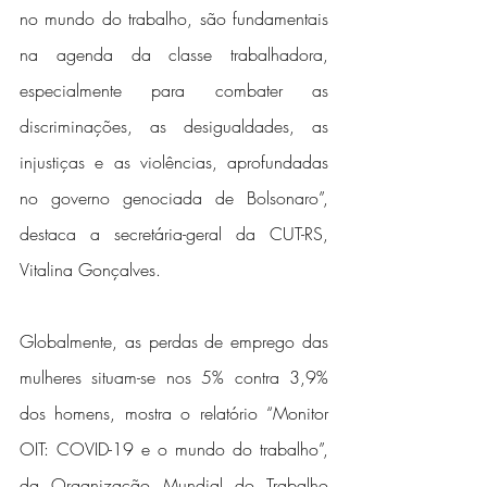
no mundo do trabalho, são fundamentais 
na agenda da classe trabalhadora, 
especialmente para combater as 
discriminações, as desigualdades, as 
injustiças e as violências, aprofundadas 
no governo genociada de Bolsonaro”, 
destaca a secretária-geral da CUT-RS, 
Vitalina Gonçalves. 
Globalmente, as perdas de emprego das 
mulheres situam-se nos 5% contra 3,9% 
dos homens, mostra o relatório “Monitor 
OIT: COVID-19 e o mundo do trabalho”, 
da Organização Mundial do Trabalho 