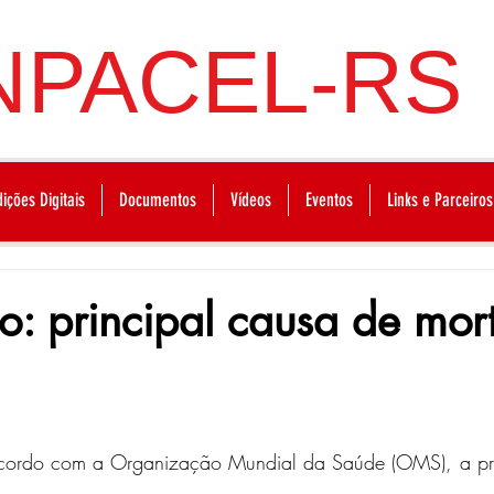
NPACEL-RS
dições Digitais
Documentos
Vídeos
Eventos
Links e Parceiros
: principal causa de mor
cordo com a Organização Mundial da Saúde (OMS), a prin