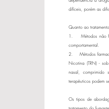
dependência à droga.
difíceis, porém as di
Quanto ao tratamento
1.    Métodos não fa
comportamental.
2.    Métodos farmac
Nicotina (TRN) - so
nasal, comprimido s
terapêuticos podem 
Os tipos de abordag
tratamento do fumant