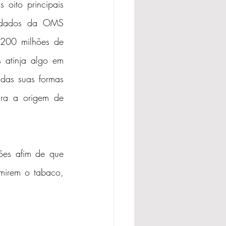
oito principais 
m dados da OMS 
200 milhões de 
atinja algo em 
as suas formas 
ra a origem de 
ões afim de que 
irem o tabaco, 