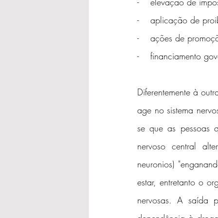
-    elevação de impo
-    aplicação de pro
-    ações de promoç
-    financiamento go
Diferentemente à out
age no sistema nervo
se que as pessoas q
nervoso central alt
neuronios) "enganan
estar, entretanto o o
nervosas. A saída 