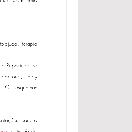
mar sejam muito 
.
-ajuda, terapia 
de Reposição de 
dor oral, spray 
a. Os esquemas 
ntações para o 
br
) ou através do 