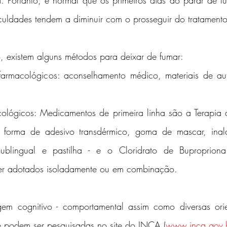
 Portanto, é normal que os primeiros dias ao parar de fu
ficuldades tendem a diminuir com o prosseguir do tratamento
, existem alguns métodos para deixar de fumar:
rmacológicos: aconselhamento médico, materiais de auto
ológicos: Medicamentos de primeira linha são a Terapia 
b forma de adesivo transdérmico, goma de mascar, inala
ublingual e pastilha - e o Cloridrato de Buproprion
ser adotados isoladamente ou em combinação.
em cognitivo - comportamental assim como diversas orie
e podem ser pesquisadas no site do INCA (
www.inca.gov.