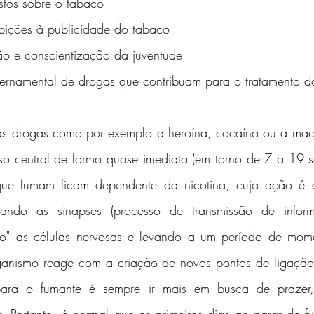
stos sobre o tabaco
ibições à publicidade do tabaco
ão e conscientização da juventude
vernamental de drogas que contribuam para o tratamento do
ras drogas como por exemplo a heroína, cocaína ou a maco
so central de forma quase imediata (em torno de 7 a 19 s
ue fumam ficam dependente da nicotina, cuja ação é at
erando as sinapses (processo de transmissão de inform
do" as células nervosas e levando a um período de mom
rganismo reage com a criação de novos pontos de ligação 
para o fumante é sempre ir mais em busca de prazer,