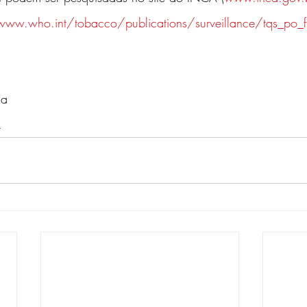
www.who.int/tobacco/publications/surveillance/tqs_po_fi
la 
L