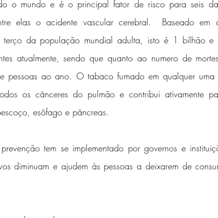
do o mundo e é o principal fator de risco para seis das 
ntre elas o acidente vascular cerebral.  Baseado e
terço da população mundial adulta, isto é 1 bilhão e 
ntes atualmente, sendo que quanto ao numero de mortes 
de pessoas ao ano. O tabaco fumado em qualquer uma d
dos os cânceres do pulmão e contribui ativamente pa
escoço, esôfago e pâncreas.
e prevenção tem se implementado por governos e instituiç
ivos diminuam e ajudem às pessoas a deixarem de consum