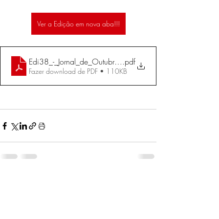
Ver a Edição em nova aba!!!
Edi38_-_Jornal_de_Outubro_de_2004
.pdf
Fazer download de PDF • 110KB