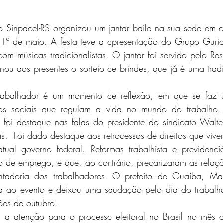
o Sinpacel-RS organizou um jantar baile na sua sede em
 1º de maio. A festa teve a apresentação do Grupo Guri
om músicas tradicionalistas. O jantar foi servido pelo Re
ou aos presentes o sorteio de brindes, que já é uma trad
rabalhador é um momento de reflexão, em que se faz 
itos sociais que regulam a vida no mundo do trabalho. 
a foi destaque nas falas do presidente do sindicato Walte
s.  Foi dado destaque aos retrocessos de direitos que vi
ual governo federal. Reformas trabalhista e previdenciá
 de emprego, e que, ao contrário, precarizaram as relaçõe
entadoria dos trabalhadores. O prefeito de Guaíba, Mar
a ao evento e deixou uma saudação pelo dia do trabalha
ões de outubro.
a atenção para o processo eleitoral no Brasil no mês d