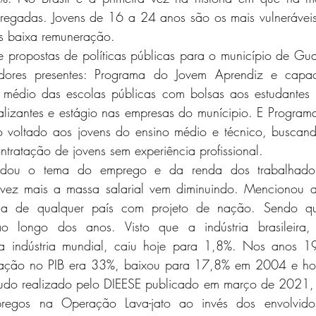
egadas. Jovens de 16 a 24 anos são os mais vulneráveis
s baixa remuneração.
 propostas de políticas públicas para o município de Gua
dores presentes: Programa do Jovem Aprendiz e capac
 médio das escolas públicas com bolsas aos estudantes 
nalizantes e estágio nas empresas do munícipio. E Program
vo voltado aos jovens do ensino médio e técnico, buscand
tratação de jovens sem experiência profissional. 
dou o tema do emprego e da renda dos trabalhadores
 vez mais a massa salarial vem diminuindo. Mencionou a
mia de qualquer país com projeto de nação. Sendo q
 ao longo dos anos. Visto que a indústria brasileir
a indústria mundial, caiu hoje para 1,8%. Nos anos 1
ormação no PIB era 33%, baixou para 17,8% em 2004 e ho
udo realizado pelo DIEESE publicado em março de 2021, 
egos na Operação Lava-jato ao invés dos envolvido