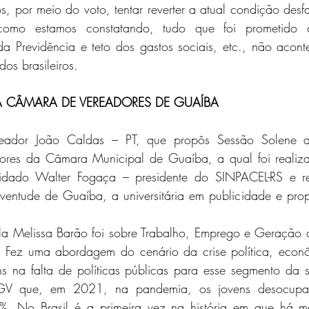
 por meio do voto, tentar reverter a atual condição desfa
 como estamos constatando, tudo que foi prometido 
da Previdência e teto dos gastos sociais, etc., não acon
os brasileiros.   
 CÂMARA DE VEREADORES DE GUAÍBA
ereador João Caldas – PT, que propôs Sessão Solene a
dores da Câmara Municipal de Guaíba, a qual foi realiz
idado Walter Fogaça – presidente do SINPACEL-RS e re
uventude de Guaíba, a universitária em publicidade e pro
a Melissa Barão foi sobre Trabalho, Emprego e Geração 
 Fez uma abordagem do cenário da crise política, econôm
s na falta de políticas públicas para esse segmento da s
GV que, em 2021, na pandemia, os jovens desocupad
 No Brasil é a primeira vez na história em que há ma