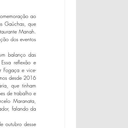
 comemoração ao 
as Gaúchas, que 
staurante Manah. 
ição dos eventos 
um balanço das 
Essa reflexão e 
r Fogaça e vice-
vemos desde 2016 
ria, que tinham 
s de trabalho e 
celo Maranata, 
dor, falando da 
e outubro desse 