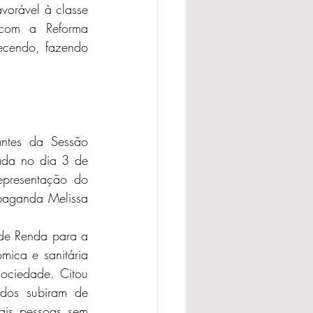
vorável à classe 
com a Reforma 
tecendo, fazendo 
ntes da Sessão 
ada no dia 3 de 
presentação do 
paganda Melissa 
de Renda para a 
ica e sanitária 
ociedade. Citou 
os subiram de 
is pessoas sem 