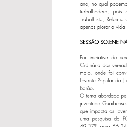
ano, no qual podemos,
trabalhadora, pois
Trabalhista, Reforma 
apenas piorar a vida d
SESSÃO SOLENE NA
Por iniciativa do v
Ordinária dos verea
maio, onde foi conv
Levante Popular da J
Barão.
O tema abordado pel
juventude Guaibense.
que impacta os joven
uma pesquisa da F
49,37% para 56,34%.