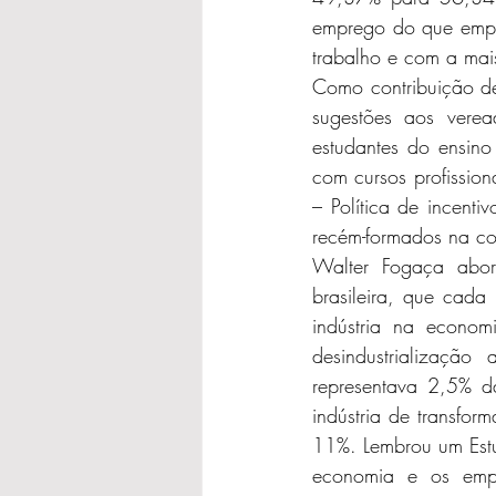
emprego do que empr
trabalho e com a mai
Como contribuição de
sugestões aos verea
estudantes do ensino
com cursos profissio
– Política de incenti
recém-formados na con
Walter Fogaça abor
brasileira, que cada
indústria na econo
desindustrialização
representava 2,5% d
indústria de transf
11%. Lembrou um Est
economia e os empr