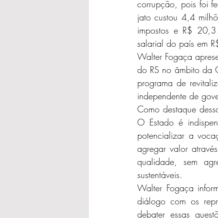
corrupção, pois foi 
jato custou 4,4 milh
impostos e R$ 20,3 
salarial do país em R
Walter Fogaça apresen
do RS no âmbito da C
programa de revitali
independente de gove
Como destaque dessas
O Estado é indispens
potencializar a voca
agregar valor atravé
qualidade, sem agre
sustentáveis.  
Walter Fogaça inform
diálogo com os repr
debater essas ques