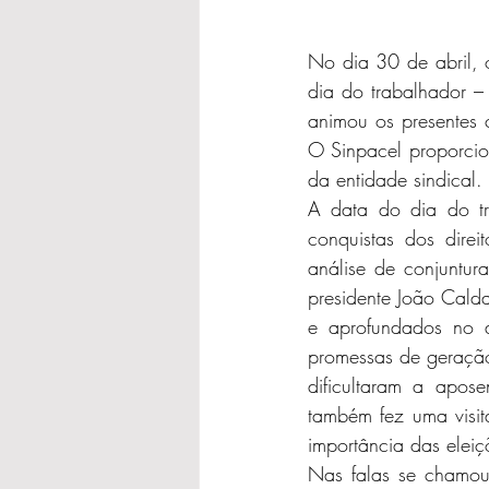
No dia 30 de abril, 
dia do trabalhador –
animou os presentes c
O Sinpacel proporcion
da entidade sindical. 
A data do dia do t
conquistas dos dire
análise de conjuntur
presidente João Calda
e aprofundados no at
promessas de geração
dificultaram a apos
também fez uma visit
importância das eleiç
Nas falas se chamou 