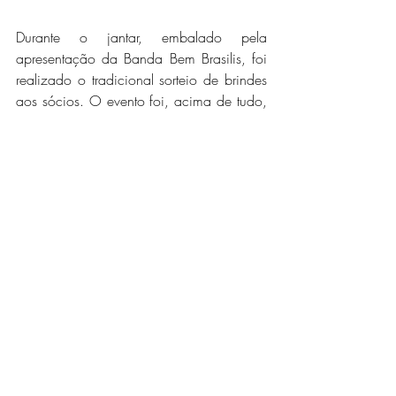
Durante o jantar, embalado pela 
apresentação da Banda Bem Brasilis, foi 
realizado o tradicional sorteio de brindes 
aos sócios. O evento foi, acima de tudo, 
um dia de valorização da capacidade 
de luta da classe trabalhadora, 
simbolizada pelo 1º de maio – Dia do 
Trabalhador e da Trabalhadora.