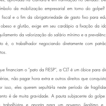
símbolo da mobilização empresarial em torno do golpe?
e fiscal e o fim da obrigatoriedade de gasto fixo para ed
 obeso e glutão, exige em seu cardápio a fixação da id
quilamento da valorização do salário mínimo e a prevalênc
isto é, o trabalhador negociando diretamente com patrã
tos.
ue financiam o “pato da FIESP”, a CLT é um óbice para dimi
érias, não pagar hora extra e outros direitos que conquis
r isso, eles querem sepultá-la neste período de fragilid
nto é de muita gravidade. A pauta subjacente do golpe 
 e trabalhistas e aponta para um governo ilegítimo e 