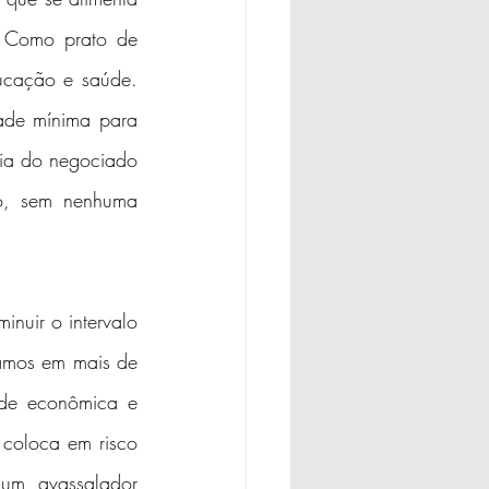
 Como prato de 
ucação e saúde. 
ade mínima para 
ia do negociado 
o, sem nenhuma 
nuir o intervalo 
tamos em mais de 
ade econômica e 
coloca em risco 
um avassalador 