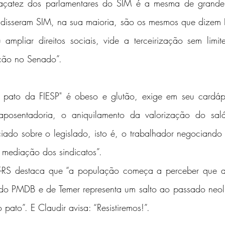
façatez dos parlamentares do SIM é a mesma de grande p
e disseram SIM, na sua maioria, são os mesmos que dize
 ampliar direitos sociais, vide a terceirização sem limi
ção no Senado”.
o pato da FIESP" é obeso e glutão, exige em seu cardáp
posentadoria, o aniquilamento da valorização do salá
iado sobre o legislado, isto é, o trabalhador negociando 
mediação dos sindicatos”.
-RS destaca que “a população começa a perceber que a
 do PMDB e de Temer representa um salto ao passado neoli
pato”. E Claudir avisa: “Resistiremos!”.