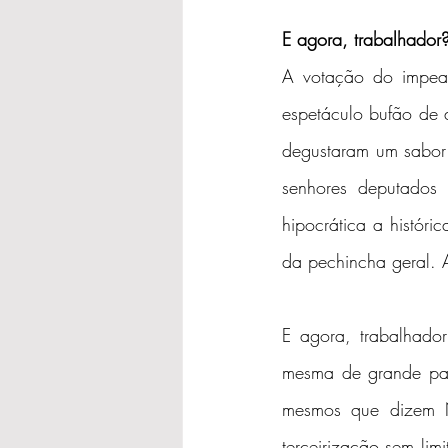
E agora, trabalhador
A votação do impeac
espetáculo bufão de 
degustaram um sabor 
senhores deputados 
hipocrática a históric
da pechincha geral. 
E agora, trabalhado
mesma de grande part
mesmos que dizem NÃ
terceirização sem li