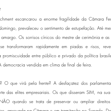
?
hment escancarou a enorme fragilidade da Câmara Fede
domingo, prevaleceu o sentimento de estupefação. Até mesm
amargo. Os sorrisos cínicos do mestre de cerimônia e as d
se transformaram rapidamente em piadas e risos, reve
a promiscuidade entre público e privado da política brasilei
A democracia vendida em clima de final de feira.
r? O que virá pela frente? A desfaçatez dos parlamenta
e das elites empresariais. Os que disseram SIM, na sua 
O quando se trata de preservar ou ampliar direitos s
mites, aprovada na Câmara e em tramitação no Senado. De 