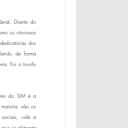
ral. Diante do 
o os vitoriosos 
edicatórias dos 
lando de forma 
ra. Foi o triunfo 
res do SIM é a 
maioria, são os 
ociais, vide a 
que se alimenta 