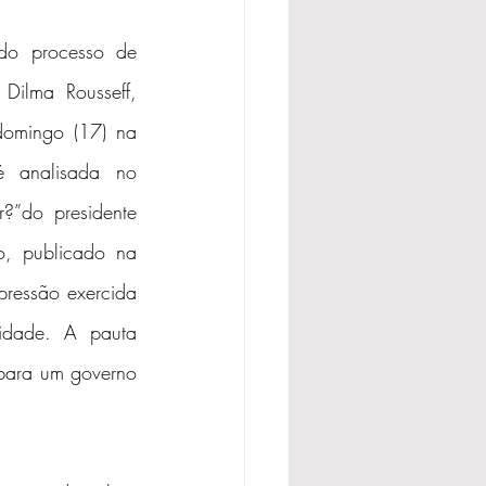
do processo de 
Dilma Rousseff, 
domingo (17) na 
 analisada no 
?”do presidente 
, publicado na 
pressão exercida 
idade. A pauta 
 para um governo 