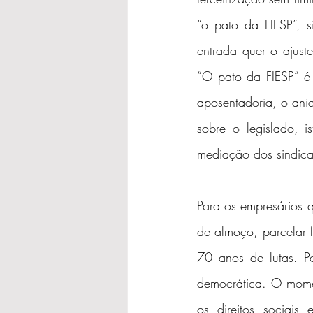
“o pato da FIESP”, 
entrada quer o ajust
“O pato da FIESP” é
aposentadoria, o ani
sobre o legislado, 
mediação dos sindica
Para os empresários q
de almoço, parcelar f
70 anos de lutas. Po
democrática. O mome
os direitos sociais