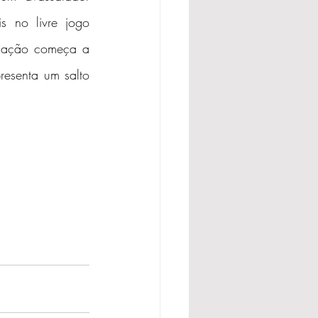
s no livre jogo 
ulação começa a 
esenta um salto 