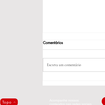
Comentários
Escreva um comentário
Estamos de olho: assédio
moral na Celupa.
Acompanhe nossos
Topo
conteúdos nas redes sociais