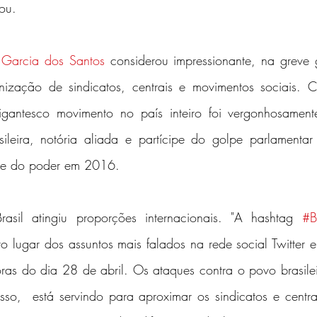
sou.
 Garcia dos Santos
 considerou impressionante, na greve g
ização de sindicatos, centrais e movimentos sociais. C
igantesco movimento no país inteiro foi vergonhosament
sileira, notória aliada e partícipe do golpe parlamentar
ente do poder em 2016.
asil atingiu proporções internacionais. "A hashtag 
#B
o lugar dos assuntos mais falados na rede social Twitter 
ras do dia 28 de abril. Os ataques contra o povo brasilei
o,  está servindo para aproximar os sindicatos e centrai