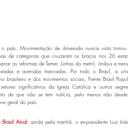
 o país. Movimentação de dimensão nunca vista tomou to
nas de categorias que cruzaram os braços nos 26 estado
barrar as reformas de Temer. Linhas do metrô, ônibus e trens
ueadas e avenidas trancadas. Por todo o Brasil, a uniã
smo brasileiro e dos movimentos sociais, Frente Brasil Popul
tores significativos da Igreja Católica e outros segme
nto de que não se tem notícia, pelo menos não desd
eve geral do país.
 Brasil Atual
, ainda pela manhã, o ex-presidente Luiz Inác