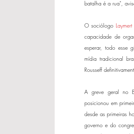
batalha é a rua", avi
O sociólogo 
Laymert
capacidade de organ
esperar, todo esse g
mídia tradicional bra
Rousseff definitivam
A greve geral no Br
posicionou em primeir
desde as primeiras ho
governo e do congress