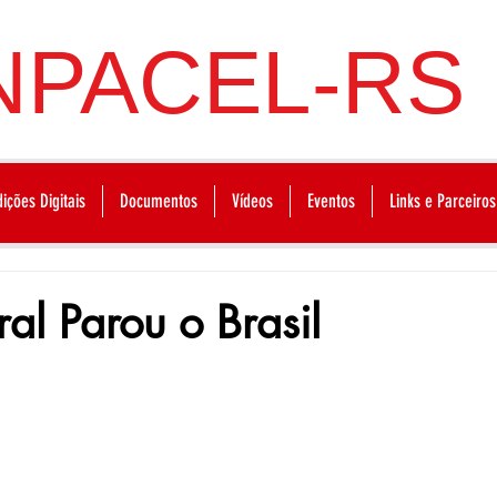
NPACEL-RS
dições Digitais
Documentos
Vídeos
Eventos
Links e Parceiros
al Parou o Brasil