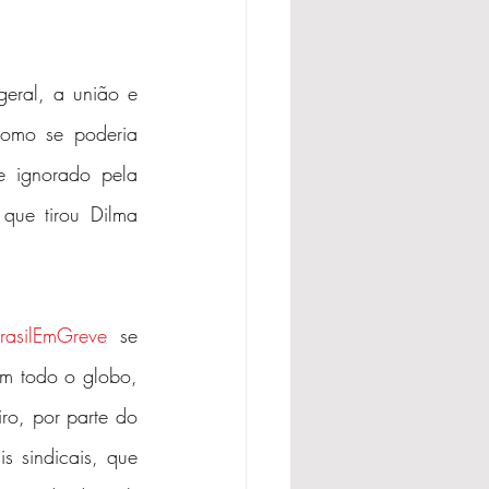
eral, a união e 
omo se poderia 
e ignorado pela 
 que tirou Dilma 
rasilEmGreve
 se 
em todo o globo, 
ro, por parte do 
s sindicais, que 