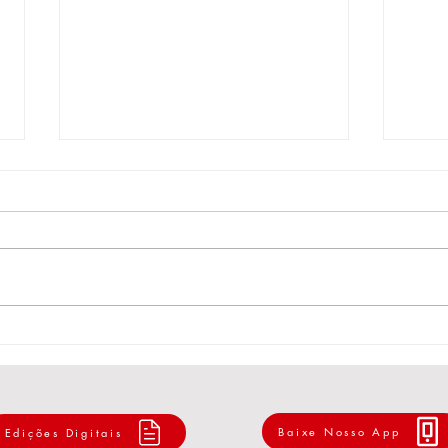
EST
Carta aos Trabalhadores e
Trabalhadoras: pela redução
da jornada e o fim da escala
6x1
Baixe Nosso App
Edições Digitais